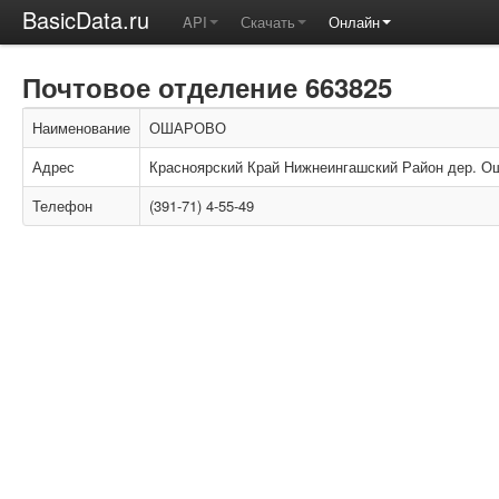
BasicData.ru
API
Скачать
Онлайн
Почтовое отделение 663825
Наименование
ОШАРОВО
Адрес
Красноярский Край Нижнеингашский Район дер. Ош
Телефон
(391-71) 4-55-49