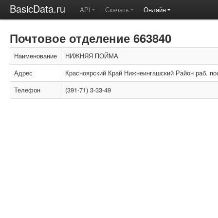
BasicData.ru
API
Скачать
Онлайн
Почтовое отделение 663840
Наименование
НИЖНЯЯ ПОЙМА
Адрес
Красноярский Край Нижнеингашский Район раб. пос
Телефон
(391-71) 3-33-49