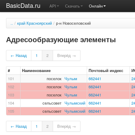
BasicData.ru
API
Скачать
Онлайн
..
/
край Красноярский
/
р-н Новоселовский
Адресообразующие элементы
← Назад
1
2
Вперёд →
#
Наименование
Почтовый индекс
И
101
поселок
Чулым
662441
2
102
поселок
Чулым
662441
2
103
поселок
Чулым
662441
2
104
сельсовет
Чулымский
662441
2
105
сельсовет
Чулымский
662441
2
← Назад
1
2
Вперёд →