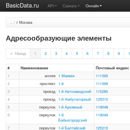
BasicData.ru
API
Скачать
Онлайн
..
/
г Москва
Адресообразующие элементы
← Назад
1
2
3
4
5
6
7
8
9
#
Наименование
Почтовый индекс
1
аллея
1 Маевки
111395
2
проспект
1-й
111396
3
проезд
1-й Автозаводский
115280
4
проезд
1-й Амбулаторный
125315
5
переулок
1-й Архивный
119048
6
переулок
1-й
119049
Бабьегородский
7
переулок
1-й Балтийский
125315