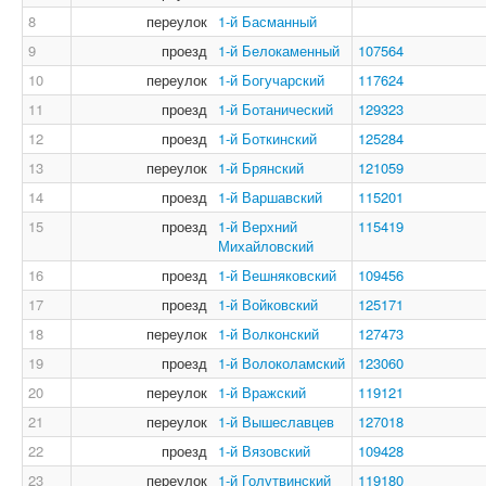
8
переулок
1-й Басманный
9
проезд
1-й Белокаменный
107564
10
переулок
1-й Богучарский
117624
11
проезд
1-й Ботанический
129323
12
проезд
1-й Боткинский
125284
13
переулок
1-й Брянский
121059
14
проезд
1-й Варшавский
115201
15
проезд
1-й Верхний
115419
Михайловский
16
проезд
1-й Вешняковский
109456
17
проезд
1-й Войковский
125171
18
переулок
1-й Волконский
127473
19
проезд
1-й Волоколамский
123060
20
переулок
1-й Вражский
119121
21
переулок
1-й Вышеславцев
127018
22
проезд
1-й Вязовский
109428
23
переулок
1-й Голутвинский
119180