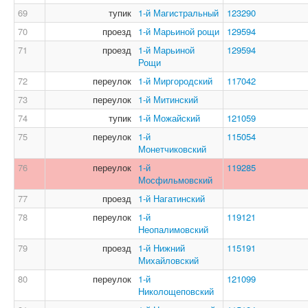
69
тупик
1-й Магистральный
123290
70
проезд
1-й Марьиной рощи
129594
71
проезд
1-й Марьиной
129594
Рощи
72
переулок
1-й Миргородский
117042
73
переулок
1-й Митинский
74
тупик
1-й Можайский
121059
75
переулок
1-й
115054
Монетчиковский
76
переулок
1-й
119285
Мосфильмовский
77
проезд
1-й Нагатинский
78
переулок
1-й
119121
Неопалимовский
79
проезд
1-й Нижний
115191
Михайловский
80
переулок
1-й
121099
Николощеповский