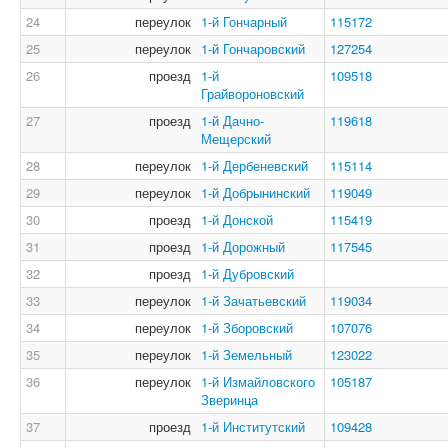
24
переулок
1-й Гончарный
115172
25
переулок
1-й Гончаровский
127254
26
проезд
1-й
109518
Грайвороновский
27
проезд
1-й Дачно-
119618
Мещерский
28
переулок
1-й Дербеневский
115114
29
переулок
1-й Добрынинский
119049
30
проезд
1-й Донской
115419
31
проезд
1-й Дорожный
117545
32
проезд
1-й Дубровский
33
переулок
1-й Зачатьевский
119034
34
переулок
1-й Зборовский
107076
35
переулок
1-й Земельный
123022
36
переулок
1-й Измайловского
105187
Зверинца
37
проезд
1-й Институтский
109428