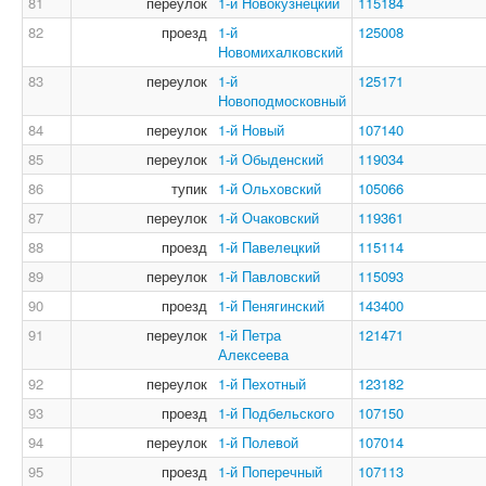
81
переулок
1-й Новокузнецкий
115184
82
проезд
1-й
125008
Новомихалковский
83
переулок
1-й
125171
Новоподмосковный
84
переулок
1-й Новый
107140
85
переулок
1-й Обыденский
119034
86
тупик
1-й Ольховский
105066
87
переулок
1-й Очаковский
119361
88
проезд
1-й Павелецкий
115114
89
переулок
1-й Павловский
115093
90
проезд
1-й Пенягинский
143400
91
переулок
1-й Петра
121471
Алексеева
92
переулок
1-й Пехотный
123182
93
проезд
1-й Подбельского
107150
94
переулок
1-й Полевой
107014
95
проезд
1-й Поперечный
107113