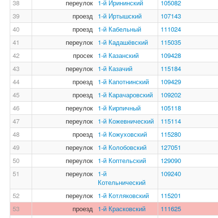
38
переулок
1-й Ирининский
105082
39
проезд
1-й Иртышский
107143
40
проезд
1-й Кабельный
111024
41
переулок
1-й Кадашёвский
115035
42
просек
1-й Казанский
109428
43
переулок
1-й Казачий
115184
44
проезд
1-й Капотнинский
109429
45
проезд
1-й Карачаровский
109202
46
переулок
1-й Кирпичный
105118
47
переулок
1-й Кожевнический
115114
48
проезд
1-й Кожуховский
115280
49
переулок
1-й Колобовский
127051
50
переулок
1-й Коптельский
129090
51
переулок
1-й
109240
Котельнический
52
переулок
1-й Котляковский
115201
53
проезд
1-й Красковский
111625