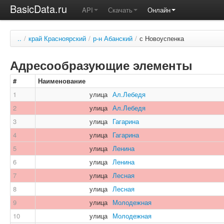
BasicData.ru
API
Скачать
Онлайн
..
/
край Красноярский
/
р-н Абанский
/
с Новоуспенка
Адресообразующие элементы
#
Наименование
1
улица
Ал.Лебедя
2
улица
Ал.Лебедя
3
улица
Гагарина
4
улица
Гагарина
5
улица
Ленина
6
улица
Ленина
7
улица
Лесная
8
улица
Лесная
9
улица
Молодежная
10
улица
Молодежная