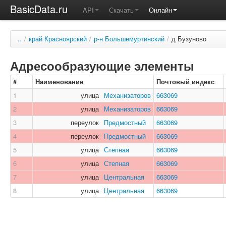
BasicData.ru
API
Скачать
Онлайн
..
/
край Красноярский
/
р-н Большемуртинский
/
д Бузуново
Адресообразующие элементы
#
Наименование
Почтовый индекс
1
улица
Механизаторов
663069
2
улица
Механизаторов
663069
3
переулок
Предмостный
663069
4
переулок
Предмостный
663069
5
улица
Степная
663069
6
улица
Степная
663069
7
улица
Центральная
663069
8
улица
Центральная
663069