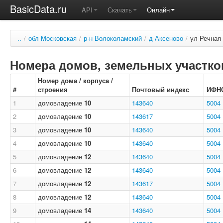
BasicData.ru
API
Скачать
Онлайн
..
/
обл Московская
/
р-н Волоколамский
/
д Аксеново
/
ул Речная
Номера домов, земельных участков
Номер дома / корпуса /
#
строения
Почтовый индекс
ИФН
1
домовладение
10
143640
5004
2
домовладение
10
143617
5004
3
домовладение
10
143640
5004
4
домовладение
10
143640
5004
5
домовладение
12
143640
5004
6
домовладение
12
143640
5004
7
домовладение
12
143617
5004
8
домовладение
12
143640
5004
9
домовладение
14
143640
5004