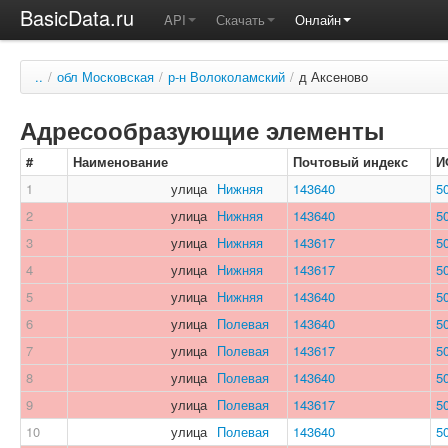
BasicData.ru
API
Скачать
Онлайн
..
/
обл Московская
/
р-н Волоколамский
/
д Аксеново
Адресообразующие элементы
#
Наименование
Почтовый индекс
И
1
улица
Нижняя
143640
5
2
улица
Нижняя
143640
5
3
улица
Нижняя
143617
5
4
улица
Нижняя
143617
5
5
улица
Нижняя
143640
5
6
улица
Полевая
143640
5
7
улица
Полевая
143617
5
8
улица
Полевая
143640
5
9
улица
Полевая
143617
5
10
улица
Полевая
143640
5