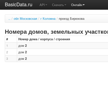
BasicData.ru
API
Скачать
Онлайн
..
/
обл Московская
/
г Коломна
/
проезд Бирюкова
Номера домов, земельных участков
#
Номер дома / корпуса / строения
1
дом
2
2
дом
2
3
дом
2