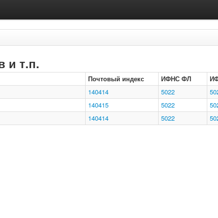
 и т.п.
Почтовый индекс
ИФНС ФЛ
И
140414
5022
50
140415
5022
50
140414
5022
50