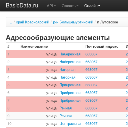
BasicData.ru
API
Скачать
Онлайн
..
/
край Красноярский
/
р-н Большемуртинский
/
п Луговское
Адресообразующие элементы
#
Наименование
Почтовый индекс
1
улица
Набережная
663067
2
2
улица
Набережная
663067
2
3
улица
Нагорная
663067
2
4
улица
Нагорная
663067
2
5
улица
Прибрежная
663067
2
6
улица
Прибрежная
663067
2
7
улица
Прибрежная
663067
2
8
улица
Речная
663067
2
9
улица
Речная
663067
2
10
улица
Центральная
663067
2