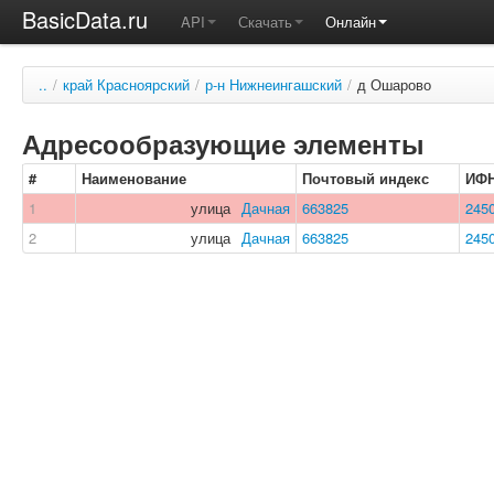
BasicData.ru
API
Скачать
Онлайн
..
/
край Красноярский
/
р-н Нижнеингашский
/
д Ошарово
Адресообразующие элементы
#
Наименование
Почтовый индекс
ИФ
1
улица
Дачная
663825
245
2
улица
Дачная
663825
245