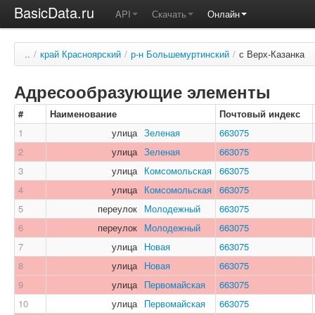
BasicData.ru
API
Скачать
Онлайн
..
/
край Красноярский
/
р-н Большемуртинский
/
с Верх-Казанка
Адресообразующие элементы
#
Наименование
Почтовый индекс
1
улица
Зеленая
663075
2
улица
Зеленая
663075
3
улица
Комсомольская
663075
4
улица
Комсомольская
663075
5
переулок
Молодежный
663075
6
переулок
Молодежный
663075
7
улица
Новая
663075
8
улица
Новая
663075
9
улица
Первомайская
663075
10
улица
Первомайская
663075