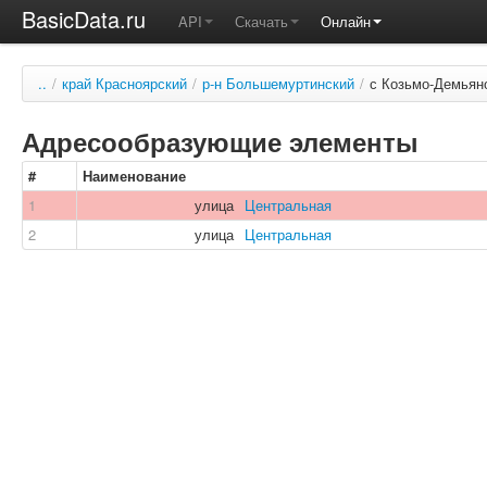
BasicData.ru
API
Скачать
Онлайн
..
/
край Красноярский
/
р-н Большемуртинский
/
с Козьмо-Демьян
Адресообразующие элементы
#
Наименование
1
улица
Центральная
2
улица
Центральная