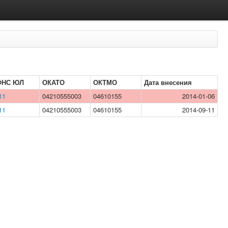
ФНС ЮЛ
ОКАТО
ОКТМО
Дата внесения
11
04210555003
04610155
2014-01-06
11
04210555003
04610155
2014-09-11