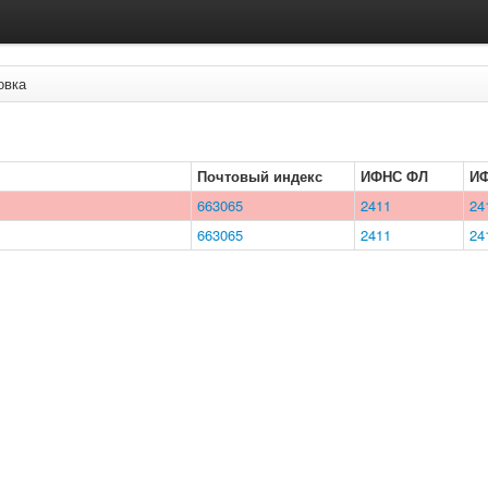
овка
Почтовый индекс
ИФНС ФЛ
И
663065
2411
24
663065
2411
24