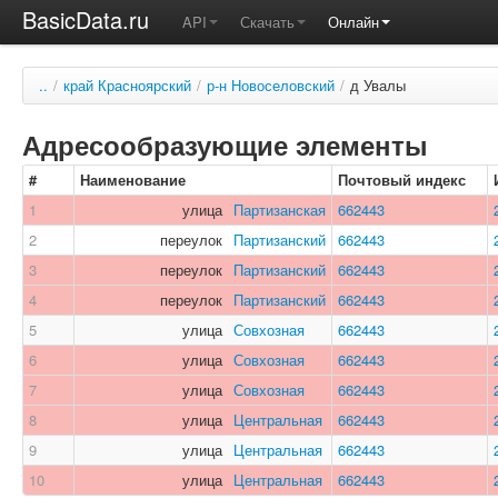
BasicData.ru
API
Скачать
Онлайн
..
/
край Красноярский
/
р-н Новоселовский
/
д Увалы
Адресообразующие элементы
#
Наименование
Почтовый индекс
1
улица
Партизанская
662443
2
переулок
Партизанский
662443
3
переулок
Партизанский
662443
4
переулок
Партизанский
662443
5
улица
Совхозная
662443
6
улица
Совхозная
662443
7
улица
Совхозная
662443
8
улица
Центральная
662443
9
улица
Центральная
662443
10
улица
Центральная
662443