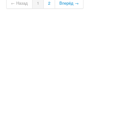
← Назад
1
2
Вперёд →