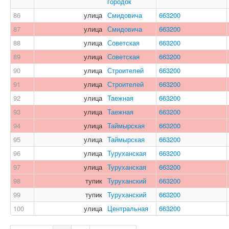
городок
86
улица
Смидовича
663200
87
улица
Смидовича
663200
88
улица
Советская
663200
89
улица
Советская
663200
90
улица
Строителей
663200
91
улица
Строителей
663200
92
улица
Таежная
663200
93
улица
Таежная
663200
94
улица
Таймырская
663200
95
улица
Таймырская
663200
96
улица
Туруханская
663200
97
улица
Туруханская
663200
98
тупик
Туруханский
663200
99
тупик
Туруханский
663200
100
улица
Центральная
663200