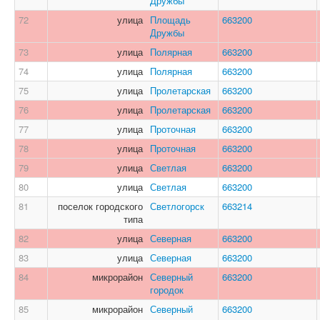
Дружбы
72
улица
Площадь
663200
Дружбы
73
улица
Полярная
663200
74
улица
Полярная
663200
75
улица
Пролетарская
663200
76
улица
Пролетарская
663200
77
улица
Проточная
663200
78
улица
Проточная
663200
79
улица
Светлая
663200
80
улица
Светлая
663200
81
поселок городского
Светлогорск
663214
типа
82
улица
Северная
663200
83
улица
Северная
663200
84
микрорайон
Северный
663200
городок
85
микрорайон
Северный
663200