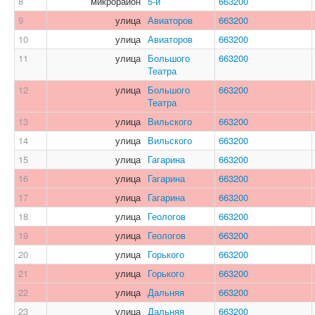
8
микрорайон
5-й
663200
9
улица
Авиаторов
663200
10
улица
Авиаторов
663200
11
улица
Большого
663200
Театра
12
улица
Большого
663200
Театра
13
улица
Вильского
663200
14
улица
Вильского
663200
15
улица
Гагарина
663200
16
улица
Гагарина
663200
17
улица
Гагарина
663200
18
улица
Геологов
663200
19
улица
Геологов
663200
20
улица
Горького
663200
21
улица
Горького
663200
22
улица
Дальняя
663200
23
улица
Дальняя
663200