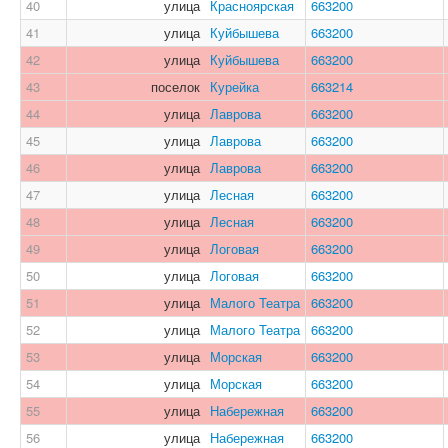
40
улица
Красноярская
663200
41
улица
Куйбышева
663200
42
улица
Куйбышева
663200
43
поселок
Курейка
663214
44
улица
Лаврова
663200
45
улица
Лаврова
663200
46
улица
Лаврова
663200
47
улица
Лесная
663200
48
улица
Лесная
663200
49
улица
Логовая
663200
50
улица
Логовая
663200
51
улица
Малого Театра
663200
52
улица
Малого Театра
663200
53
улица
Морская
663200
54
улица
Морская
663200
55
улица
Набережная
663200
56
улица
Набережная
663200