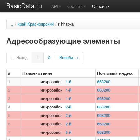
BasicData.ru
API
Скачать
Онлайн
..
/
край Красноярский
/
г Игарка
Адресообразующие элементы
← Назад
1
2
Вперёд →
#
Наименование
Почтовый индекс
1
микрорайон
1-й
663200
2
микрорайон
1-й
663200
3
микрорайон
1-й
663200
4
микрорайон
2-й
663200
5
микрорайон
2-й
663200
6
микрорайон
2-й
663200
7
микрорайон
5-й
663200