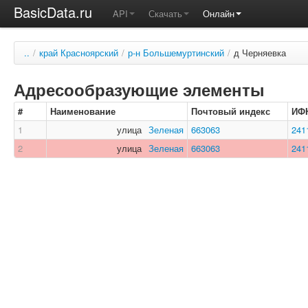
BasicData.ru
API
Скачать
Онлайн
..
/
край Красноярский
/
р-н Большемуртинский
/
д Черняевка
Адресообразующие элементы
#
Наименование
Почтовый индекс
ИФ
1
улица
Зеленая
663063
241
2
улица
Зеленая
663063
241