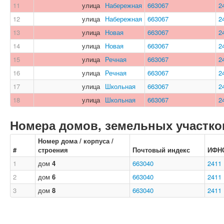
11
улица
Набережная
663067
2
12
улица
Набережная
663067
2
13
улица
Новая
663067
2
14
улица
Новая
663067
2
15
улица
Речная
663067
2
16
улица
Речная
663067
2
17
улица
Школьная
663067
2
18
улица
Школьная
663067
2
Номера домов, земельных участков
Номер дома / корпуса /
#
строения
Почтовый индекс
ИФН
1
дом
4
663040
2411
2
дом
6
663040
2411
3
дом
8
663040
2411