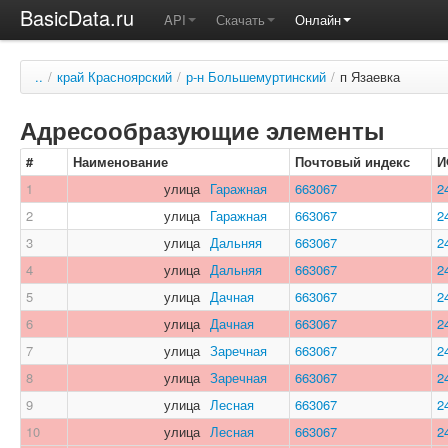
BasicData.ru
API
Скачать
Онлайн
..
/
край Красноярский
/
р-н Большемуртинский
/
п Язаевка
Адресообразующие элементы
#
Наименование
Почтовый индекс
И
1
улица
Гаражная
663067
2
2
улица
Гаражная
663067
2
3
улица
Дальняя
663067
2
4
улица
Дальняя
663067
2
5
улица
Дачная
663067
2
6
улица
Дачная
663067
2
7
улица
Заречная
663067
2
8
улица
Заречная
663067
2
9
улица
Лесная
663067
2
10
улица
Лесная
663067
2