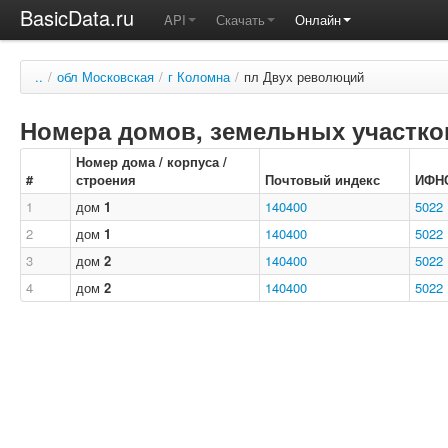
BasicData.ru
API
Скачать
Онлайн
..
/
обл Московская
/
г Коломна
/
пл Двух революций
Номера домов, земельных участков
Номер дома / корпуса /
#
строения
Почтовый индекс
ИФН
1
дом
1
140400
5022
2
дом
1
140400
5022
3
дом
2
140400
5022
4
дом
2
140400
5022