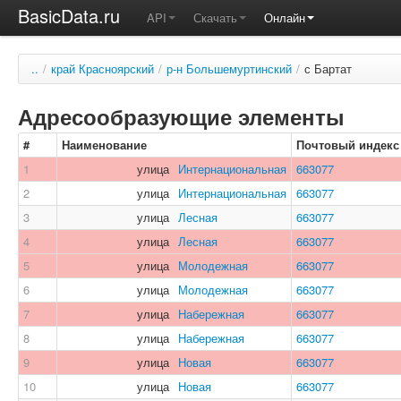
BasicData.ru
API
Скачать
Онлайн
..
/
край Красноярский
/
р-н Большемуртинский
/
с Бартат
Адресообразующие элементы
#
Наименование
Почтовый индекс
1
улица
Интернациональная
663077
2
улица
Интернациональная
663077
3
улица
Лесная
663077
4
улица
Лесная
663077
5
улица
Молодежная
663077
6
улица
Молодежная
663077
7
улица
Набережная
663077
8
улица
Набережная
663077
9
улица
Новая
663077
10
улица
Новая
663077