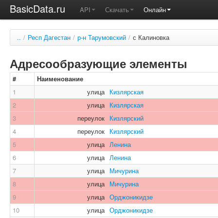
BasicData.ru
API
Скачать
Онлайн
..
/
Респ Дагестан
/
р-н Тарумовский
/
с Калиновка
Адресообразующие элементы
#
Наименование
1
улица
Кизлярская
2
улица
Кизлярская
3
переулок
Кизлярский
4
переулок
Кизлярский
5
улица
Ленина
6
улица
Ленина
7
улица
Мичурина
8
улица
Мичурина
9
улица
Орджоникидзе
10
улица
Орджоникидзе