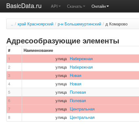
BasicData.ru
API
Скачать
Онлайн
..
/
край Красноярский
/
р-н Большемуртинский
/
д Комарово
Адресообразующие элементы
#
Наименование
1
улица
Набережная
2
улица
Набережная
3
улица
Новая
4
улица
Новая
5
улица
Полевая
6
улица
Полевая
7
улица
Центральная
8
улица
Центральная