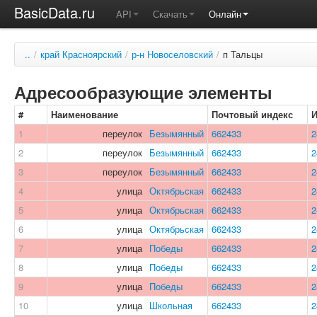
BasicData.ru
API
Скачать
Онлайн
..
/
край Красноярский
/
р-н Новоселовский
/
п Тальцы
Адресообразующие элементы
#
Наименование
Почтовый индекс
1
переулок
Безымянный
662433
2
2
переулок
Безымянный
662433
2
3
переулок
Безымянный
662433
2
4
улица
Октябрьская
662433
2
5
улица
Октябрьская
662433
2
6
улица
Октябрьская
662433
2
7
улица
Победы
662433
2
8
улица
Победы
662433
2
9
улица
Победы
662433
2
10
улица
Школьная
662433
2