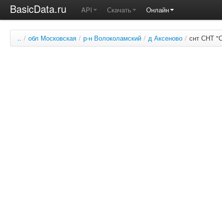
BasicData.ru
API
Скачать
Онлайн
..
/
обл Московская
/
р-н Волоколамский
/
д Аксеново
/
снт СНТ "