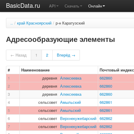
BasicData.ru
API
Скачать
Онлайн
..
/
край Красноярский
/
р-н Каратузский
Адресообразующие элементы
← Назад
1
2
Вперёд →
#
Наименование
Почтовый индекс
1
деревня
Алексеевка
662860
2
деревня
Алексеевка
662860
3
деревня
Алексеевка
662860
4
сельсовет
Амыльский
662861
5
сельсовет
Амыльский
662861
6
сельсовет
Верхнекужебарский
662862
7
сельсовет
Верхнекужебарский
662862