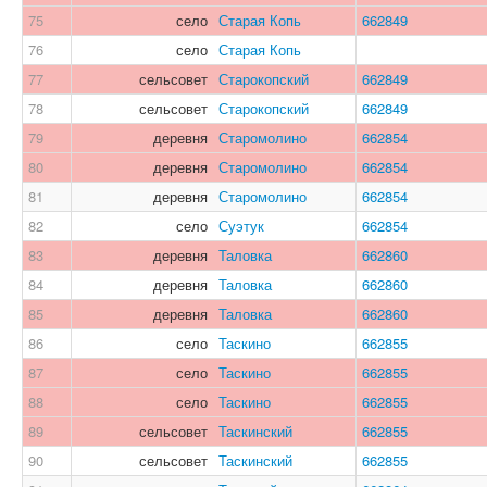
75
село
Старая Копь
662849
76
село
Старая Копь
77
сельсовет
Старокопский
662849
78
сельсовет
Старокопский
662849
79
деревня
Старомолино
662854
80
деревня
Старомолино
662854
81
деревня
Старомолино
662854
82
село
Суэтук
662854
83
деревня
Таловка
662860
84
деревня
Таловка
662860
85
деревня
Таловка
662860
86
село
Таскино
662855
87
село
Таскино
662855
88
село
Таскино
662855
89
сельсовет
Таскинский
662855
90
сельсовет
Таскинский
662855