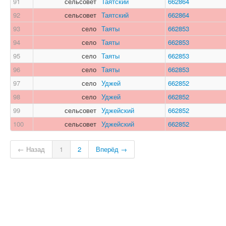
91
сельсовет
Таятский
662864
92
сельсовет
Таятский
662864
93
село
Таяты
662853
94
село
Таяты
662853
95
село
Таяты
662853
96
село
Таяты
662853
97
село
Уджей
662852
98
село
Уджей
662852
99
сельсовет
Уджейский
662852
100
сельсовет
Уджейский
662852
← Назад
1
2
Вперёд →