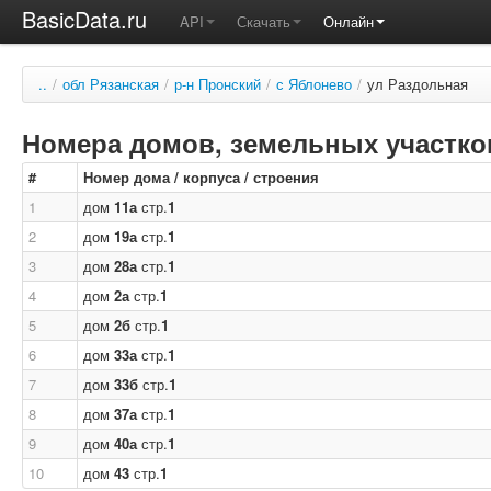
BasicData.ru
API
Скачать
Онлайн
..
/
обл Рязанская
/
р-н Пронский
/
с Яблонево
/
ул Раздольная
Номера домов, земельных участков
#
Номер дома / корпуса / строения
1
дом
11а
стр.
1
2
дом
19а
стр.
1
3
дом
28а
стр.
1
4
дом
2а
стр.
1
5
дом
2б
стр.
1
6
дом
33а
стр.
1
7
дом
33б
стр.
1
8
дом
37а
стр.
1
9
дом
40а
стр.
1
10
дом
43
стр.
1