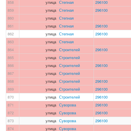
858
улица
Степная
296100
859
улица
Степная
296100
860
улица
Степная
861
улица
Степная
296100
862
улица
Степная
296100
863
улица
Степная
864
улица
Строителей
296100
865
улица
Строителей
866
улица
Строителей
296100
867
улица
Строителей
868
улица
Строителей
296100
869
улица
Строителей
296100
870
улица
Строителей
296100
871
улица
Суворова
296100
872
улица
Суворова
296100
873
улица
Суворова
296100
874
улица
Суворова