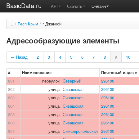
BasicData.ru
API
Скачать
Онлайн
..
/
Респ Крым
/
г Джанкой
Адресообразующие элементы
← Назад
2
3
4
5
6
7
8
9
10
#
Наименование
Почтовый индекс
801
переулок
Северный
296100
802
улица
Сивашская
296100
803
улица
Сивашская
296100
804
улица
Сивашская
296100
805
улица
Сивашская
296100
806
улица
Сивашская
296100
807
улица
Симферопольская
296100