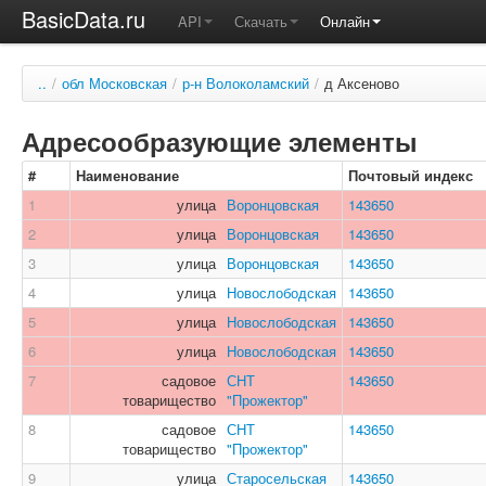
BasicData.ru
API
Скачать
Онлайн
..
/
обл Московская
/
р-н Волоколамский
/
д Аксеново
Адресообразующие элементы
#
Наименование
Почтовый индекс
1
улица
Воронцовская
143650
2
улица
Воронцовская
143650
3
улица
Воронцовская
143650
4
улица
Новослободская
143650
5
улица
Новослободская
143650
6
улица
Новослободская
143650
7
садовое
СНТ
143650
товарищество
"Прожектор"
8
садовое
СНТ
143650
товарищество
"Прожектор"
9
улица
Старосельская
143650