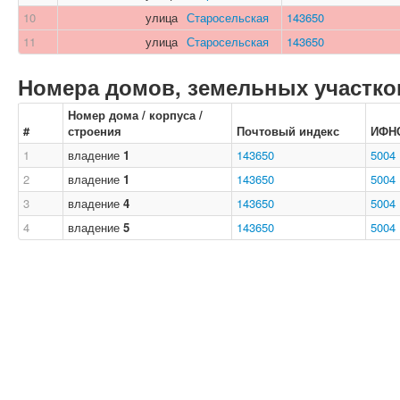
10
улица
Старосельская
143650
11
улица
Старосельская
143650
Номера домов, земельных участков
Номер дома / корпуса /
#
строения
Почтовый индекс
ИФН
1
владение
1
143650
5004
2
владение
1
143650
5004
3
владение
4
143650
5004
4
владение
5
143650
5004