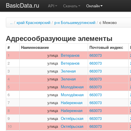
BasicData.ru
API
Скачать
Онлайн
..
/
край Красноярский
/
р-н Большемуртинский
/
с Межово
Адресообразующие элементы
#
Наименование
Почтовый индекс
1
улица
Ветеранов
663073
2
улица
Ветеранов
663073
3
улица
Зеленая
663073
4
улица
Зеленая
663073
5
улица
Молодёжная
663073
6
улица
Молодёжная
663073
7
улица
Набережная
663073
8
улица
Набережная
663073
9
улица
Октябрьская
663073
10
улица
Октябрьская
663073