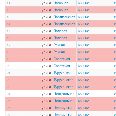
11
улица
Нагорная
663062
2
12
улица
Нагорная
663062
2
13
улица
Партизанская
663062
2
14
улица
Партизанская
663062
2
15
улица
Полевая
663062
2
16
улица
Полевая
663062
2
17
улица
Речная
663062
2
18
улица
Речная
663062
2
19
улица
Советская
663062
2
20
улица
Советская
663062
2
21
улица
Туруханка
663062
2
22
улица
Туруханская
663062
2
23
улица
Туруханская
663062
2
24
улица
Центральная
663062
2
25
улица
Центральная
663062
2
26
улица
Черемушки
663062
2
27
улица
Черемушки
663062
2