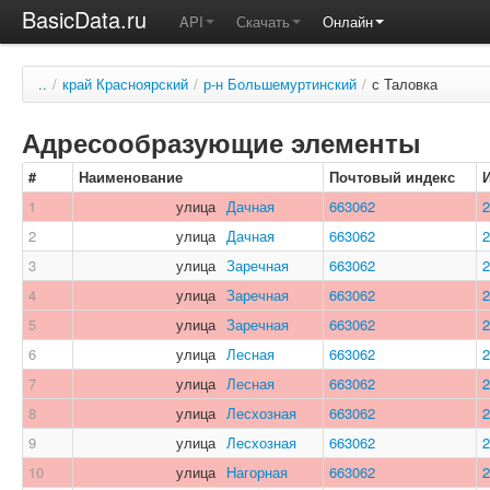
BasicData.ru
API
Скачать
Онлайн
..
/
край Красноярский
/
р-н Большемуртинский
/
с Таловка
Адресообразующие элементы
#
Наименование
Почтовый индекс
1
улица
Дачная
663062
2
2
улица
Дачная
663062
2
3
улица
Заречная
663062
2
4
улица
Заречная
663062
2
5
улица
Заречная
663062
2
6
улица
Лесная
663062
2
7
улица
Лесная
663062
2
8
улица
Лесхозная
663062
2
9
улица
Лесхозная
663062
2
10
улица
Нагорная
663062
2