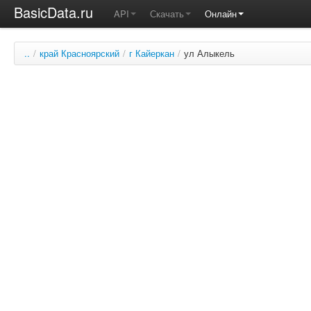
BasicData.ru
API
Скачать
Онлайн
..
/
край Красноярский
/
г Кайеркан
/
ул Алыкель