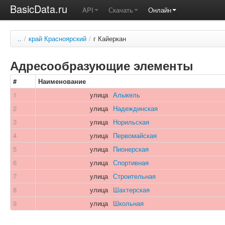
BasicData.ru
API
Скачать
Онлайн
..
/
край Красноярский
/
г Кайеркан
Адресообразующие элементы
#
Наименование
1
улица
Алыкель
2
улица
Надеждинская
3
улица
Норильская
4
улица
Первомайская
5
улица
Пионерская
6
улица
Спортивная
7
улица
Строительная
8
улица
Шахтерская
9
улица
Школьная