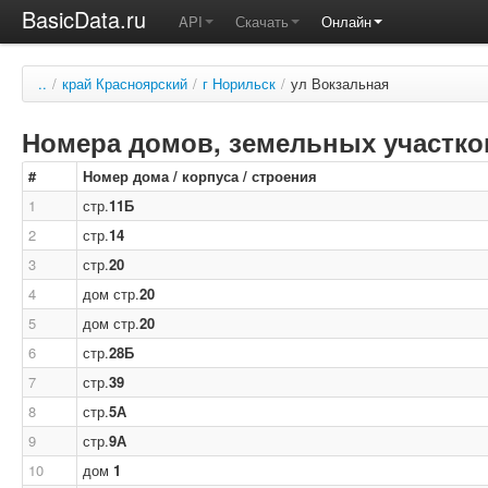
BasicData.ru
API
Скачать
Онлайн
..
/
край Красноярский
/
г Норильск
/
ул Вокзальная
Номера домов, земельных участков
#
Номер дома / корпуса / строения
1
стр.
11Б
2
стр.
14
3
стр.
20
4
дом
стр.
20
5
дом
стр.
20
6
стр.
28Б
7
стр.
39
8
стр.
5А
9
стр.
9А
10
дом
1