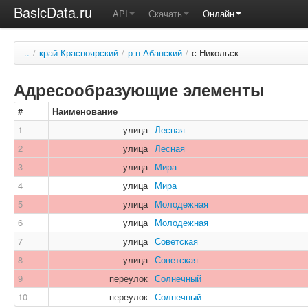
BasicData.ru
API
Скачать
Онлайн
..
/
край Красноярский
/
р-н Абанский
/
с Никольск
Адресообразующие элементы
#
Наименование
1
улица
Лесная
2
улица
Лесная
3
улица
Мира
4
улица
Мира
5
улица
Молодежная
6
улица
Молодежная
7
улица
Советская
8
улица
Советская
9
переулок
Солнечный
10
переулок
Солнечный