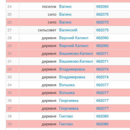
24
поселок
Вагино
662060
25
село
Вагино
662075
26
село
Вагино
662075
27
сельсовет
Вагинский
662075
28
деревня
Верхний Катеюл
662060
29
деревня
Верхний Катеюл
662060
30
деревня
Вишняково-Катеюл
662071
31
деревня
Вишняково-Катеюл
662071
32
деревня
Владимировка
662074
33
деревня
Владимировка
662074
34
деревня
Волынка
662077
35
деревня
Волынка
662077
36
деревня
Георгиевка
662077
37
деревня
Георгиевка
662077
38
деревня
Гнетово
662080
39
деревня
Гнетово
662080