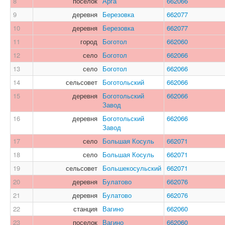
8
поселок
Арга
662066
9
деревня
Березовка
662077
10
деревня
Березовка
662077
11
город
Боготол
662060
12
село
Боготол
662066
13
село
Боготол
662066
14
сельсовет
Боготольский
662066
15
деревня
Боготольский
662066
Завод
16
деревня
Боготольский
662066
Завод
17
село
Большая Косуль
662071
18
село
Большая Косуль
662071
19
сельсовет
Большекосульский
662071
20
деревня
Булатово
662076
21
деревня
Булатово
662076
22
станция
Вагино
662060
23
поселок
Вагино
662060