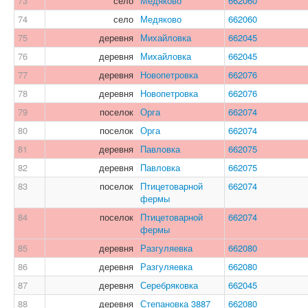
73
село
Медяково
662060
74
село
Медяково
662060
75
деревня
Михайловка
662045
76
деревня
Михайловка
662045
77
деревня
Новопетровка
662076
78
деревня
Новопетровка
662076
79
поселок
Орга
662074
80
поселок
Орга
662074
81
деревня
Павловка
662075
82
деревня
Павловка
662075
83
поселок
Птицетоварной
662074
фермы
84
поселок
Птицетоварной
662074
фермы
85
деревня
Разгуляевка
662080
86
деревня
Разгуляевка
662080
87
деревня
Серебряковка
662045
88
деревня
Степановка 3887
662080