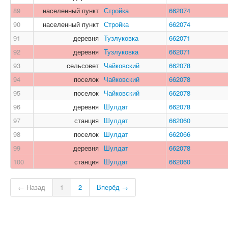
89
населенный пункт
Стройка
662074
90
населенный пункт
Стройка
662074
91
деревня
Тузлуковка
662071
92
деревня
Тузлуковка
662071
93
сельсовет
Чайковский
662078
94
поселок
Чайковский
662078
95
поселок
Чайковский
662078
96
деревня
Шулдат
662078
97
станция
Шулдат
662060
98
поселок
Шулдат
662066
99
деревня
Шулдат
662078
100
станция
Шулдат
662060
← Назад
1
2
Вперёд →