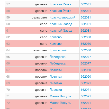
57
деревня
Красная Речка
662081
58
деревня
Красная Речка
662081
59
сельсовет
Краснозаводский
662081
60
село
Красный Завод
662081
61
село
Красный Завод
662081
62
село
Критово
662080
63
село
Критово
662080
64
сельсовет
Критовский
662080
65
деревня
Лебедевка
662077
66
деревня
Лебедевка
662077
67
поселок
Лозняки
662060
68
поселок
Лозняки
662060
69
деревня
Львовка
662071
70
деревня
Львовка
662071
71
деревня
Малая Косуль
662071
72
деревня
Малая Косуль
662071