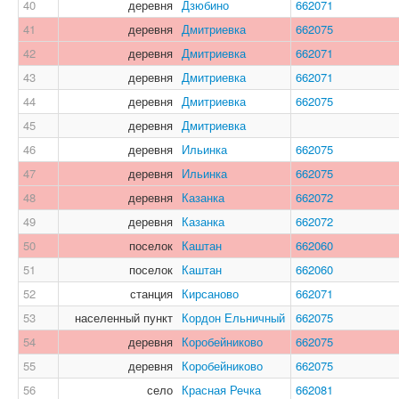
40
деревня
Дзюбино
662071
41
деревня
Дмитриевка
662075
42
деревня
Дмитриевка
662071
43
деревня
Дмитриевка
662071
44
деревня
Дмитриевка
662075
45
деревня
Дмитриевка
46
деревня
Ильинка
662075
47
деревня
Ильинка
662075
48
деревня
Казанка
662072
49
деревня
Казанка
662072
50
поселок
Каштан
662060
51
поселок
Каштан
662060
52
станция
Кирсаново
662071
53
населенный пункт
Кордон Ельничный
662075
54
деревня
Коробейниково
662075
55
деревня
Коробейниково
662075
56
село
Красная Речка
662081