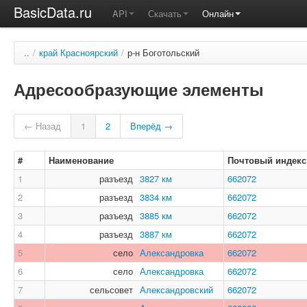
BasicData.ru
API
Скачать
Онлайн
..
/
край Красноярский
/
р-н Боготольский
Адресообразующие элементы
← Назад
1
2
Вперёд →
#
Наименование
Почтовый индекс
1
разъезд
3827 км
662072
2
разъезд
3834 км
662072
3
разъезд
3885 км
662072
4
разъезд
3887 км
662072
5
село
Александровка
662072
6
село
Александровка
662072
7
сельсовет
Александровский
662072