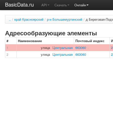
BasicData.ru
API
Скачать
Онлайн
..
/
край Красноярский
/
р-н Большемуртинский
/
д Береговая-Под
Адресообразующие элементы
#
Наименование
Почтовый индекс
1
улица
Центральная
663060
2
2
улица
Центральная
663060
2