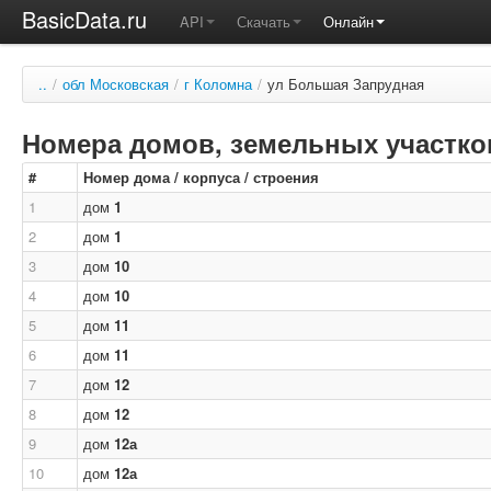
BasicData.ru
API
Скачать
Онлайн
..
/
обл Московская
/
г Коломна
/
ул Большая Запрудная
Номера домов, земельных участков
#
Номер дома / корпуса / строения
1
дом
1
2
дом
1
3
дом
10
4
дом
10
5
дом
11
6
дом
11
7
дом
12
8
дом
12
9
дом
12а
10
дом
12а