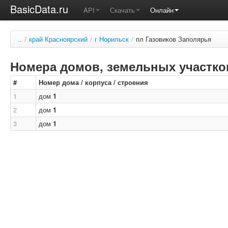
BasicData.ru
API
Скачать
Онлайн
..
/
край Красноярский
/
г Норильск
/
пл Газовиков Заполярья
Номера домов, земельных участков
#
Номер дома / корпуса / строения
1
дом
1
2
дом
1
3
дом
1