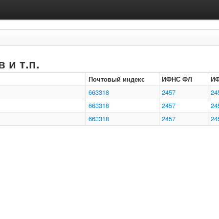
 и т.п.
Почтовый индекс
ИФНС ФЛ
И
663318
2457
24
663318
2457
24
663318
2457
24