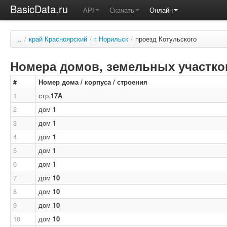
BasicData.ru
API
Скачать
Онлайн
..
/
край Красноярский
/
г Норильск
/
проезд Котульского
Номера домов, земельных участков
#
Номер дома / корпуса / строения
1
стр.
17А
2
дом
1
3
дом
1
4
дом
1
5
дом
1
6
дом
1
7
дом
10
8
дом
10
9
дом
10
10
дом
10