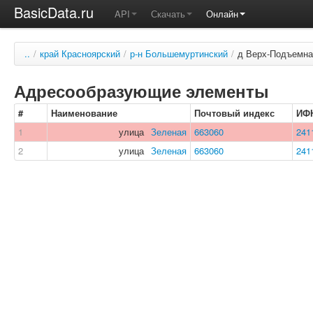
BasicData.ru
API
Скачать
Онлайн
..
/
край Красноярский
/
р-н Большемуртинский
/
д Верх-Подъемна
Адресообразующие элементы
#
Наименование
Почтовый индекс
ИФ
1
улица
Зеленая
663060
241
2
улица
Зеленая
663060
241