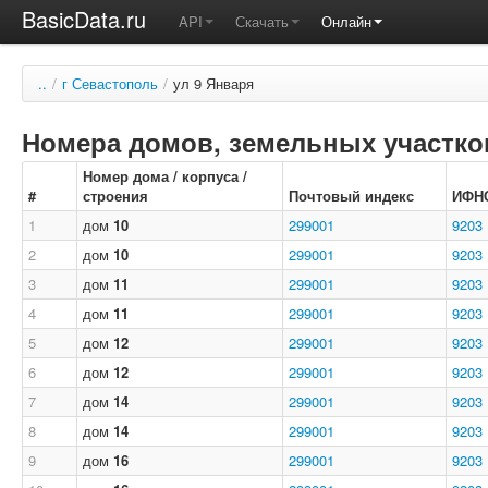
BasicData.ru
API
Скачать
Онлайн
..
/
г Севастополь
/
ул 9 Января
Номера домов, земельных участков
Номер дома / корпуса /
#
строения
Почтовый индекс
ИФН
1
дом
10
299001
9203
2
дом
10
299001
9203
3
дом
11
299001
9203
4
дом
11
299001
9203
5
дом
12
299001
9203
6
дом
12
299001
9203
7
дом
14
299001
9203
8
дом
14
299001
9203
9
дом
16
299001
9203