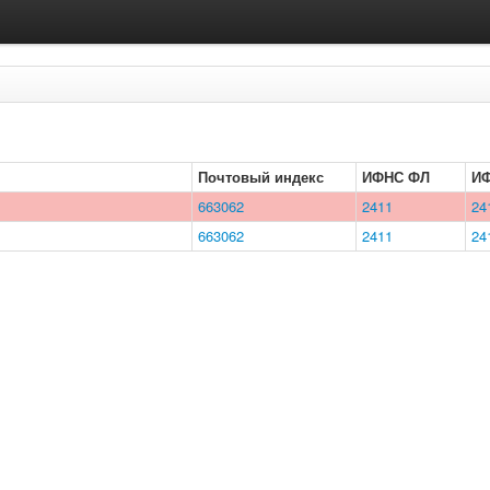
Почтовый индекс
ИФНС ФЛ
И
663062
2411
24
663062
2411
24