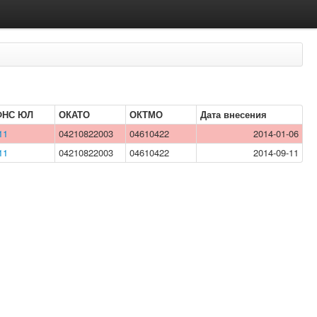
ФНС ЮЛ
ОКАТО
ОКТМО
Дата внесения
11
04210822003
04610422
2014-01-06
11
04210822003
04610422
2014-09-11