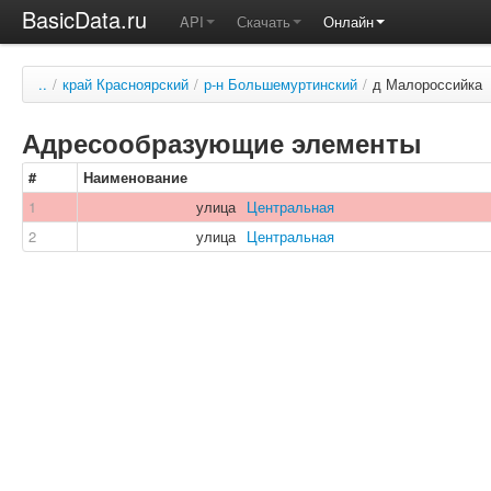
BasicData.ru
API
Скачать
Онлайн
..
/
край Красноярский
/
р-н Большемуртинский
/
д Малороссийка
Адресообразующие элементы
#
Наименование
1
улица
Центральная
2
улица
Центральная