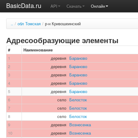
BasicData.ru
API
Скачать
Онлайн
..
/
обл Томская
/
р-н Кривошеинский
Адресообразующие элементы
#
Наименование
1
деревня
Бараново
2
деревня
Бараново
3
деревня
Бараново
4
деревня
Бараново
5
деревня
Бараново
6
село
Белосток
7
село
Белосток
8
село
Белосток
9
деревня
Вознесенка
10
деревня
Вознесенка