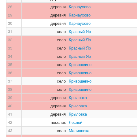
28
деревня
Карнаухово
29
деревня
Карнаухово
30
деревня
Карнаухово
31
село
Красный Яр
32
село
Красный Яр
33
село
Красный Яр
34
село
Красный Яр
35
село
Кривошеино
36
село
Кривошеино
37
село
Кривошеино
38
село
Кривошеино
39
деревня
Крыловка
40
деревня
Крыловка
41
деревня
Крыловка
42
поселок
Лесной
43
село
Малиновка