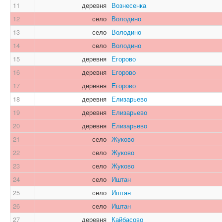
11
деревня
Вознесенка
12
село
Володино
13
село
Володино
14
село
Володино
15
деревня
Егорово
16
деревня
Егорово
17
деревня
Егорово
18
деревня
Елизарьево
19
деревня
Елизарьево
20
деревня
Елизарьево
21
село
Жуково
22
село
Жуково
23
село
Жуково
24
село
Иштан
25
село
Иштан
26
село
Иштан
27
деревня
Кайбасово