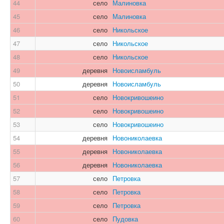
44
село
Малиновка
45
село
Малиновка
46
село
Никольское
47
село
Никольское
48
село
Никольское
49
деревня
Новоисламбуль
50
деревня
Новоисламбуль
51
село
Новокривошеино
52
село
Новокривошеино
53
село
Новокривошеино
54
деревня
Новониколаевка
55
деревня
Новониколаевка
56
деревня
Новониколаевка
57
село
Петровка
58
село
Петровка
59
село
Петровка
60
село
Пудовка