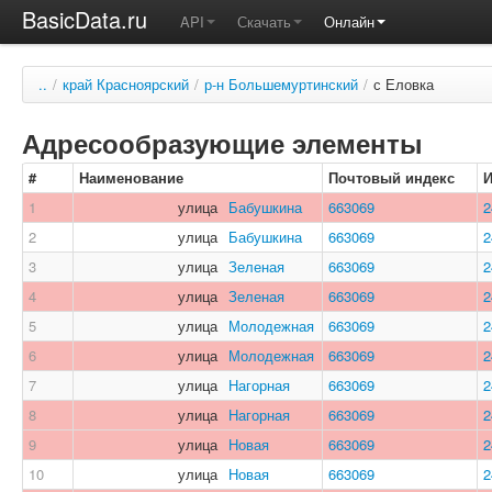
BasicData.ru
API
Скачать
Онлайн
..
/
край Красноярский
/
р-н Большемуртинский
/
с Еловка
Адресообразующие элементы
#
Наименование
Почтовый индекс
1
улица
Бабушкина
663069
2
2
улица
Бабушкина
663069
2
3
улица
Зеленая
663069
2
4
улица
Зеленая
663069
2
5
улица
Молодежная
663069
2
6
улица
Молодежная
663069
2
7
улица
Нагорная
663069
2
8
улица
Нагорная
663069
2
9
улица
Новая
663069
2
10
улица
Новая
663069
2