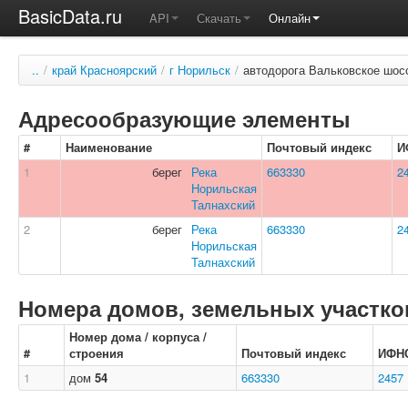
BasicData.ru
API
Скачать
Онлайн
..
/
край Красноярский
/
г Норильск
/
автодорога Вальковское шос
Адресообразующие элементы
#
Наименование
Почтовый индекс
И
1
берег
Река
663330
2
Норильская
Талнахский
2
берег
Река
663330
2
Норильская
Талнахский
Номера домов, земельных участков
Номер дома / корпуса /
#
строения
Почтовый индекс
ИФН
1
дом
54
663330
2457