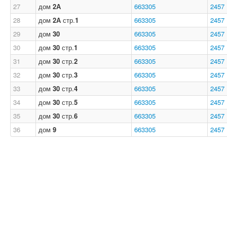
27
дом
2А
663305
2457
28
дом
2А
стр.
1
663305
2457
29
дом
30
663305
2457
30
дом
30
стр.
1
663305
2457
31
дом
30
стр.
2
663305
2457
32
дом
30
стр.
3
663305
2457
33
дом
30
стр.
4
663305
2457
34
дом
30
стр.
5
663305
2457
35
дом
30
стр.
6
663305
2457
36
дом
9
663305
2457