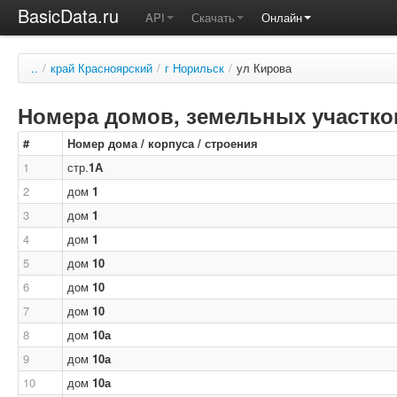
BasicData.ru
API
Скачать
Онлайн
..
/
край Красноярский
/
г Норильск
/
ул Кирова
Номера домов, земельных участков
#
Номер дома / корпуса / строения
1
стр.
1А
2
дом
1
3
дом
1
4
дом
1
5
дом
10
6
дом
10
7
дом
10
8
дом
10а
9
дом
10а
10
дом
10а