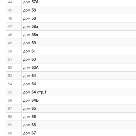
44
дом
57А
45
дом
58
46
дом
58
47
дом
58а
48
дом
58а
49
дом
59
50
дом
61
51
дом
63
52
дом
63А
53
дом
64
54
дом
64
55
дом
64
стр.
1
56
дом
64Б
57
дом
65
58
дом
66
59
дом
66
60
дом
67