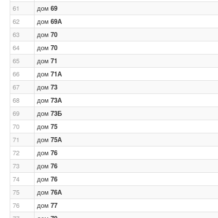
61
дом
69
62
дом
69А
63
дом
70
64
дом
70
65
дом
71
66
дом
71А
67
дом
73
68
дом
73А
69
дом
73Б
70
дом
75
71
дом
75А
72
дом
76
73
дом
76
74
дом
76
75
дом
76А
76
дом
77