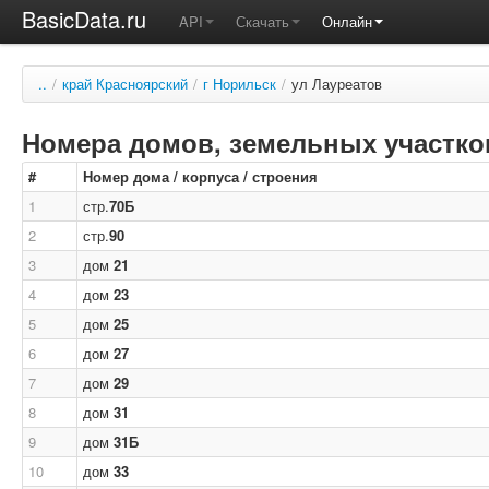
BasicData.ru
API
Скачать
Онлайн
..
/
край Красноярский
/
г Норильск
/
ул Лауреатов
Номера домов, земельных участков
#
Номер дома / корпуса / строения
1
стр.
70Б
2
стр.
90
3
дом
21
4
дом
23
5
дом
25
6
дом
27
7
дом
29
8
дом
31
9
дом
31Б
10
дом
33