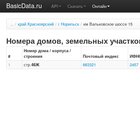
BasicData.ru
API
Скачать
Онлайн
..
/
край Красноярский
/
г Норильск
/
км Вальковское шоссе 15
Номера домов, земельных участков
Номер дома / корпуса /
#
строения
Почтовый индекс
ИФН
1
стр.
46Ж
663321
2457