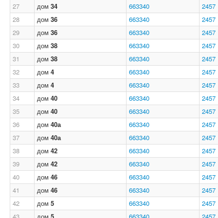
27
дом
34
663340
2457
28
дом
36
663340
2457
29
дом
36
663340
2457
30
дом
38
663340
2457
31
дом
38
663340
2457
32
дом
4
663340
2457
33
дом
4
663340
2457
34
дом
40
663340
2457
35
дом
40
663340
2457
36
дом
40а
663340
2457
37
дом
40а
663340
2457
38
дом
42
663340
2457
39
дом
42
663340
2457
40
дом
46
663340
2457
41
дом
46
663340
2457
42
дом
5
663340
2457
43
дом
5
663340
2457