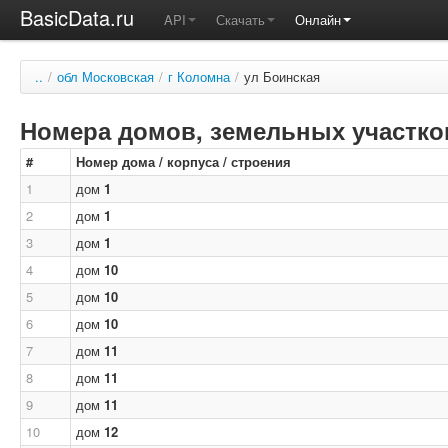
BasicData.ru
API
Скачать
Онлайн
..
/
обл Московская
/
г Коломна
/
ул Боинская
Номера домов, земельных участков
#
Номер дома / корпуса / строения
1
дом
1
2
дом
1
3
дом
1
4
дом
10
5
дом
10
6
дом
10
7
дом
11
8
дом
11
9
дом
11
10
дом
12